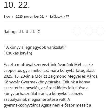
10. 22.
Blog
2025. november 02.
Találatok: 477
Ratings
(0)
" A könyv a legnagyobb varázslat."
( Csukás István)
Ezzel a mottóval szerveztünk óvodánk Méhecske
csoportos gyermekei számára könyvtárlátogatást
2025. 10. 20-án a Móricz Zsigmond Megyei és Városi
Könyvtár Gyermekkönyvtárába. Célunk a könyv
szeretetére nevelés, az érdeklődés felkeltése a
könyvtárhasználat iránt, a könyvkölcsönzés
szabályainak megismertetése volt. A
gyermekkönyvtáros Ágika néni először mesélt a