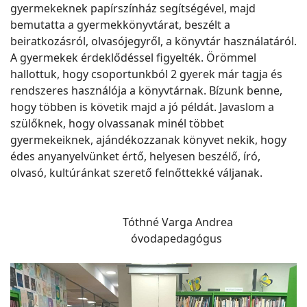
gyermekeknek papírszínház segítségével, majd
bemutatta a gyermekkönyvtárat, beszélt a
beiratkozásról, olvasójegyről, a könyvtár használatáról.
A gyermekek érdeklődéssel figyelték. Örömmel
hallottuk, hogy csoportunkból 2 gyerek már tagja és
rendszeres használója a könyvtárnak. Bízunk benne,
hogy többen is követik majd a jó példát. Javaslom a
szülőknek, hogy olvassanak minél többet
gyermekeiknek, ajándékozzanak könyvet nekik, hogy
édes anyanyelvünket értő, helyesen beszélő, író,
olvasó, kultúránkat szerető felnőttekké váljanak.
Tóthné Varga Andrea
óvodapedagógus