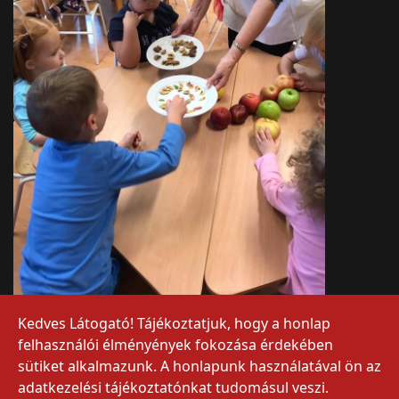
Kedves Látogató! Tájékoztatjuk, hogy a honlap
felhasználói élményények fokozása érdekében
sütiket alkalmazunk. A honlapunk használatával ön az
adatkezelési tájékoztatónkat tudomásul veszi.