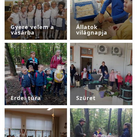
Gyere velem a
Állatok
vásárba
világnapja
Erdei túra
Szüret