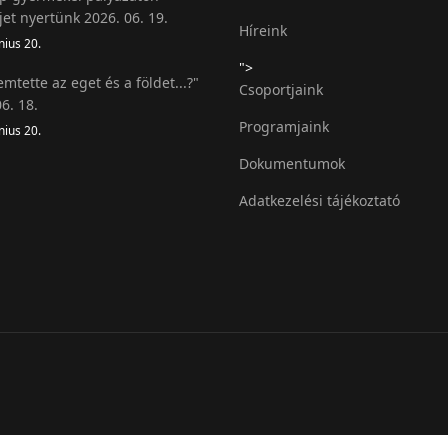
jet nyertünk 2026. 06. 19.
Híreink
nius 20.
">
emtette az eget és a földet...?"
Csoportjaink
6. 18.
Programjaink
nius 20.
Dokumentumok
Adatkezelési tájékoztató