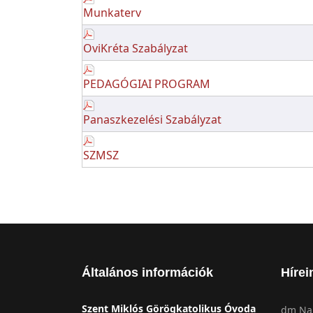
Munkaterv
OviKréta Szabályzat
PEDAGÓGIAI PROGRAM
Panaszkezelési Szabályzat
SZMSZ
Általános információk
Hírei
Szent Miklós Görögkatolikus Óvoda
dm Nap