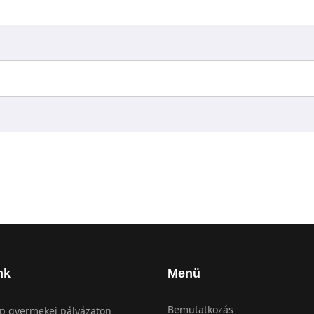
nk
Menü
Bemutatkozás
 gyermekei pályázaton