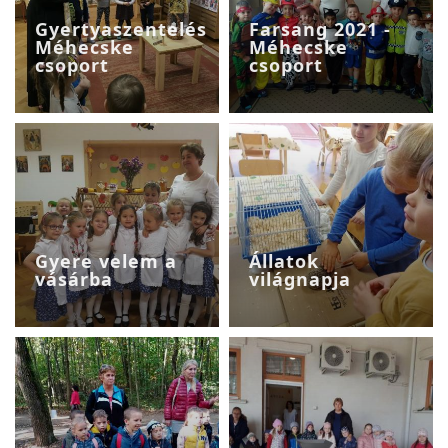
Gyertyaszentelés
Farsang 2021 -
Méhecske
Méhecske
csoport
csoport
Gyere velem a
Állatok
vásárba
világnapja