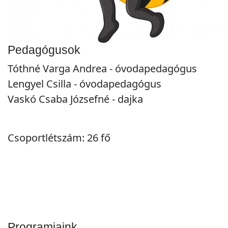
Pedagógusok
Tóthné Varga Andrea - óvodapedagógus
Lengyel Csilla - óvodapedagógus
Vaskó Csaba Józsefné - dajka
Csoportlétszám: 26 fő
Előző
Előző
Követk
Következ
Programjaink