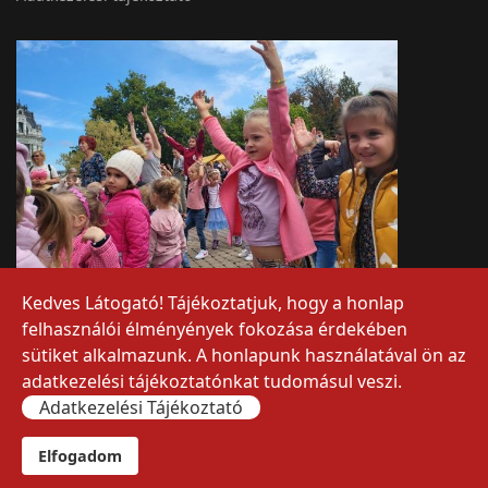
Kedves Látogató! Tájékoztatjuk, hogy a honlap
felhasználói élményények fokozása érdekében
sütiket alkalmazunk. A honlapunk használatával ön az
adatkezelési tájékoztatónkat tudomásul veszi.
Adatkezelési Tájékoztató
© 2026 Szent Miklós Görögkatolikus Óvoda
">
Pedagógus bejelntkezés
Elfogadom