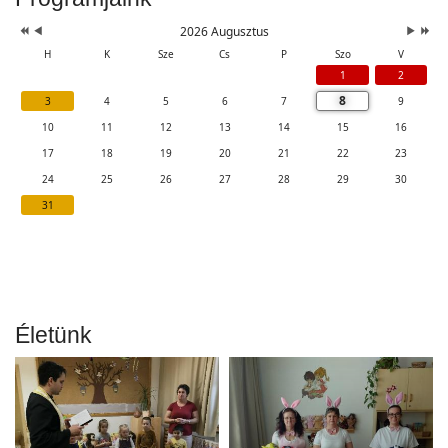
év
hónap
hónap
év
2026 Augusztus
H
K
Sze
Cs
P
Szo
V
1
2
8
3
4
5
6
7
9
10
11
12
13
14
15
16
17
18
19
20
21
22
23
24
25
26
27
28
29
30
31
Életünk