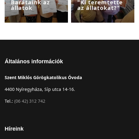
Barátaink az
"Ki teremtette
állatok
az állatokat?"
Általános információk
Szent Miklós Görögkatolikus Óvoda
4400 Nyíregyháza, Síp utca 14-16.
Tel.:
(06 42) 312 742
Híreink