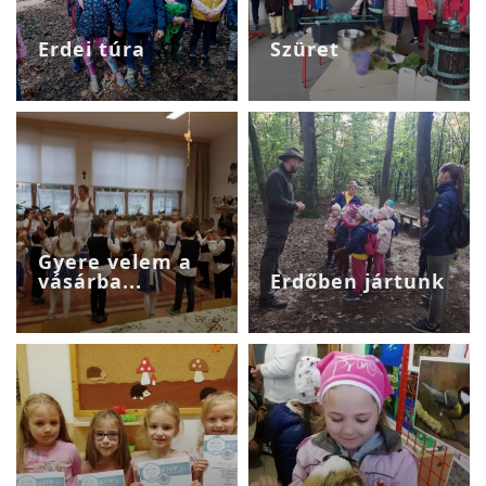
Erdei túra
Szüret
Gyere velem a
vásárba...
Erdőben jártunk