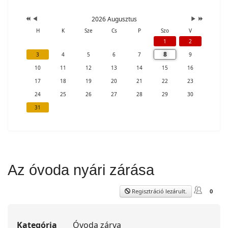
2026 Augusztus
H
K
Sze
Cs
P
Szo
V
1
2
8
3
4
5
6
7
9
10
11
12
13
14
15
16
17
18
19
20
21
22
23
24
25
26
27
28
29
30
31
Az óvoda nyári zárása
Regisztráció lezárult.
0
Kategória
Óvoda zárva