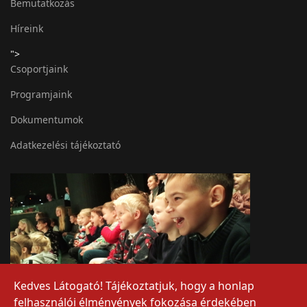
Bemutatkozás
Híreink
">
Csoportjaink
Programjaink
Dokumentumok
Adatkezelési tájékoztató
Kedves Látogató! Tájékoztatjuk, hogy a honlap
felhasználói élményények fokozása érdekében