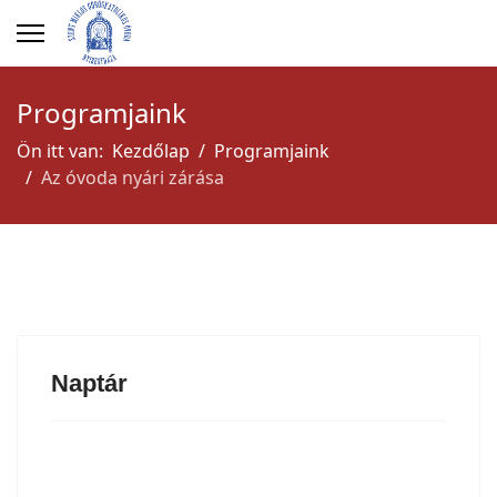
év
hónap
hónap
év
Programjaink
Ön itt van:
Kezdőlap
Programjaink
Az óvoda nyári zárása
Naptár