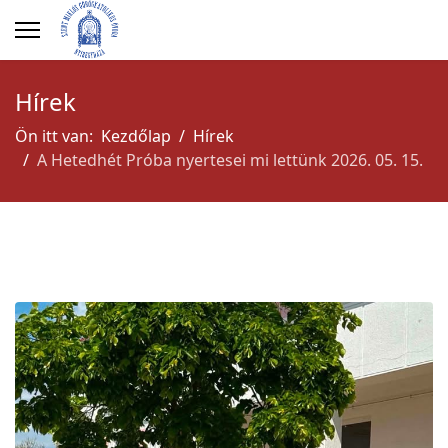
Hírek
Ön itt van:
Kezdőlap
Hírek
A Hetedhét Próba nyertesei mi lettünk 2026. 05. 15.