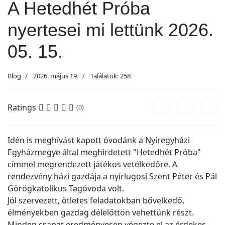
A Hetedhét Próba
nyertesei mi lettünk 2026.
05. 15.
Blog
2026. május 19.
Találatok: 258
Ratings
(0)
Idén is meghívást kapott óvodánk a Nyíregyházi
Egyházmegye által meghirdetett "Hetedhét Próba"
címmel megrendezett játékos vetélkedőre. A
rendezvény házi gazdája a nyírlugosi Szent Péter és Pál
Görögkatolikus Tagóvoda volt.
Jól szervezett, ötletes feladatokban bővelkedő,
élményekben gazdag délelőttön vehettünk részt.
Minden csapat eredményesen végezte el az érdekes,