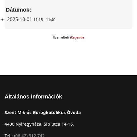
Dátumok:
2025-10-01
11:15 - 11:40
Üzemelteti
iCagenda
Általános információk
Szent Miklós Görögkatolikus Óvoda
4400 Nyíregyháza, Síp utca 14-16.
Tel.:
(06 42) 312 742