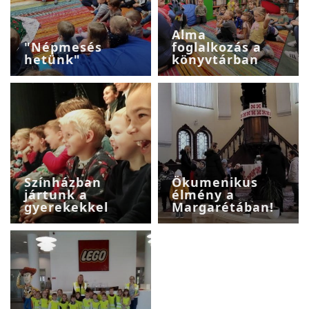
Alma
"Népmesés
foglalkozás a
hetünk"
könyvtárban
Színházban
Ökumenikus
jártunk a
élmény a
gyerekekkel
Margarétában!