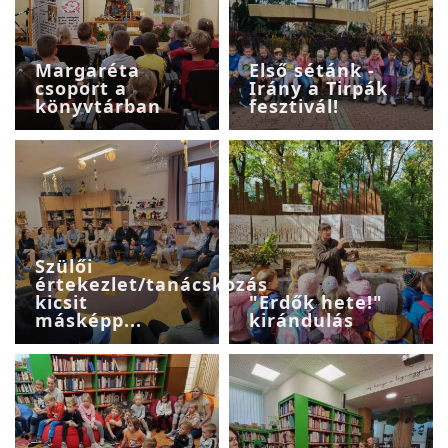
Margaréta
Első sétánk -
csoport a
Irány a Tirpák
könyvtárban
fesztivál!
Szülői
értekezlet/tanácskozás
kicsit
"Erdők hete!"
másképp...
kirándulás