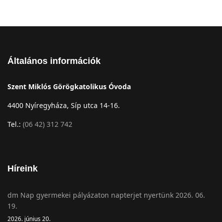
Általános információk
Szent Miklós Görögkatolikus Óvoda
4400 Nyíregyháza, Síp utca 14-16.
Tel.:
(06 42) 312 742
Híreink
dm Nap gyermekei pályázaton napterjet nyertünk 2026. 06.
19.
2026. június 20.