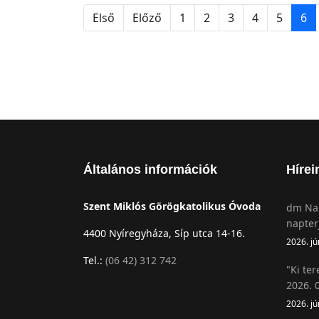
Első
Előző
1
2
3
4
5
6
Általános információk
Hírei
Szent Miklós Görögkatolikus Óvoda
dm Nap
napter
4400 Nyíregyháza, Síp utca 14-16.
2026. jú
Tel.:
(06 42) 312 742
"Ki ter
2026. 0
2026. jú