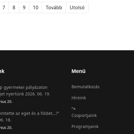
7
8
9
10
Tovább
Utolsó
nk
Menü
Bemutatkozás
 gyermekei pályázaton
jet nyertünk 2026. 06. 19.
Híreink
nius 20.
">
emtette az eget és a földet...?"
Csoportjaink
6. 18.
Programjaink
nius 20.