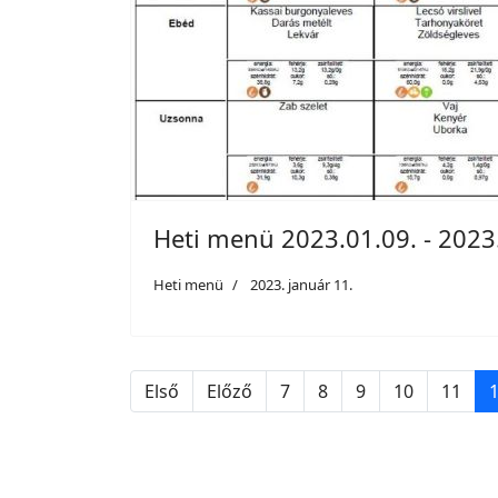
Heti menü 2023.01.09. - 2023
Heti menü
2023. január 11.
Első
Előző
7
8
9
10
11