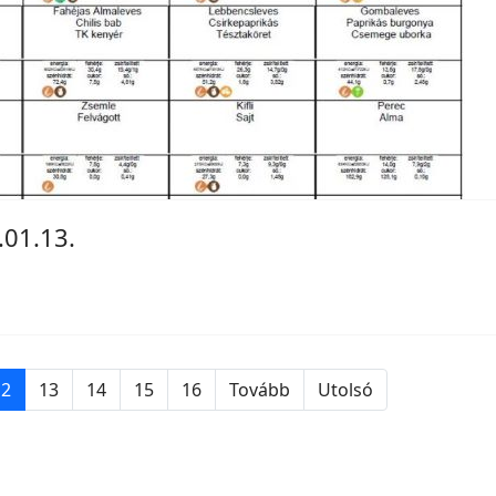
.01.13.
12
13
14
15
16
Tovább
Utolsó