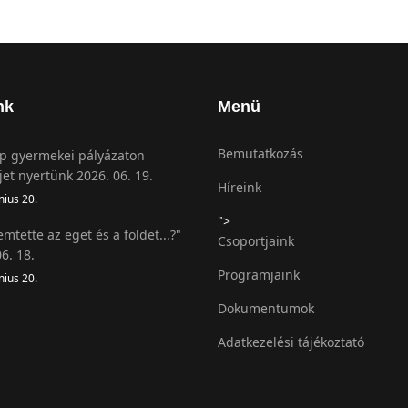
nk
Menü
Bemutatkozás
 gyermekei pályázaton
jet nyertünk 2026. 06. 19.
Híreink
nius 20.
">
emtette az eget és a földet...?"
Csoportjaink
6. 18.
Programjaink
nius 20.
Dokumentumok
Adatkezelési tájékoztató