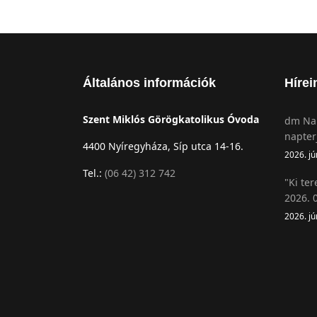
Általános információk
Hírei
Szent Miklós Görögkatolikus Óvoda
dm Nap
napter
4400 Nyíregyháza, Síp utca 14-16.
2026. jú
Tel.:
(06 42) 312 742
"Ki ter
2026. 0
2026. jú