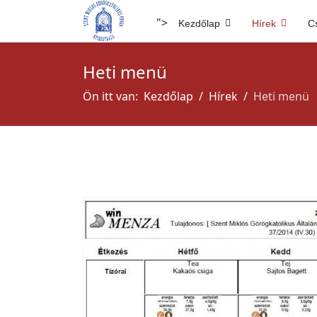
">
Kezdőlap
Hírek
C
Heti menü
Ön itt van:
Kezdőlap
Hírek
Heti menü