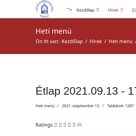
">
Kezdőlap
Hírek
C
Heti menü
Ön itt van:
Kezdőlap
Hírek
Heti menü
Étlap 2021.09.13 - 1
Heti menü
2021. szeptember 13.
Találatok: 1287
Ratings
(0)