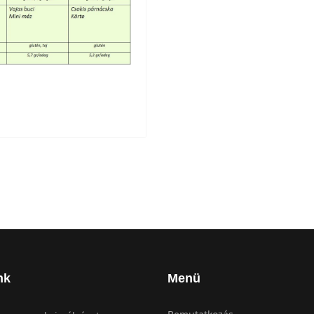
nk
Menü