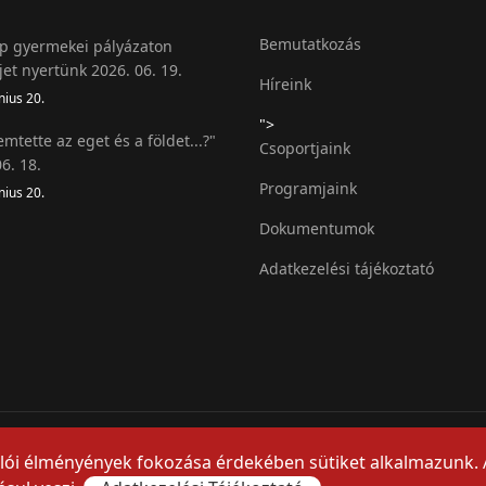
Bemutatkozás
 gyermekei pályázaton
jet nyertünk 2026. 06. 19.
Híreink
nius 20.
">
emtette az eget és a földet...?"
Csoportjaink
6. 18.
Programjaink
nius 20.
Dokumentumok
Adatkezelési tájékoztató
nálói élményények fokozása érdekében sütiket alkalmazunk.