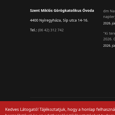
Szent Miklós Görögkatolikus Óvoda
dm Nap
napter
4400 Nyíregyháza, Síp utca 14-16.
2026. jú
Tel.:
(06 42) 312 742
"Ki ter
2026. 0
2026. jú
© 2026 Szent Miklós Görögkatolikus Óvoda
Kedves Látogató! Tájékoztatjuk, hogy a honlap felhasz