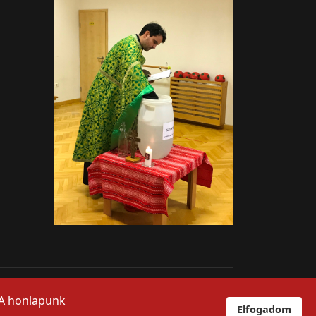
">
 A honlapunk
Elfogadom
Pedagógus bejelntkezés