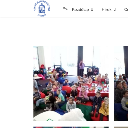
">
Kezdőlap
Hírek
C